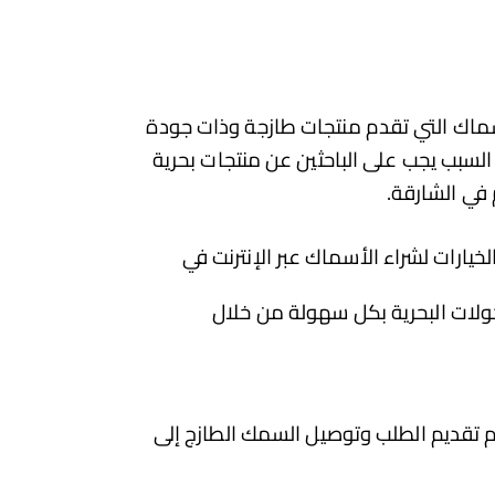
سماك التي تقدم منتجات طازجة وذات جودة
سبب يجب على الباحثين عن منتجات بحرية
في الشارقة.
 الذي يوفر شراء سمك أون لاين طازج  كواحد من أفضل الخيارات لشراء الأسماك عبر الإنترنت في 
فيش آب  هو تطبيق مبتكر يتيح للمستهلكين تصفح واختيار مجموعة متنوعة من الأسماك الطازجة والمأكولات البحرية بكل سهولة من خلال 
تتيح لك ميزات فيش آب البحث عن أنواع معينة من الأسماك، ومقارنة الأسعار، واختيار الكميات المطلوبة، ثم تقديم الطلب وتوصيل السمك الطازج إلى 