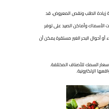
المعروض والطلب: يلعب معدل الصيد وكميات السمك المتاحة دورًا كبيرًا في تحديد الأسعار. في حالة زيادة الطلب ونقص المعروض، قد 
ظروف الصيد: تعتمد أسعار السمك أيضًا على نوعية الصيد والكميات المصطادة. يمكن أن يؤثر تقلبات الأسماك وأماكن الصيد على توفر 
الأحوال الجوية: تأثير العوامل الجوية على الصيد يمكن أن يتسبب في تقلبات في الأسعار. طقس سيء أو أحوال البحر الغير مستقرة يمكن أن 
سعار السمك للأصناف المختلفة.
قعها الإلكترونية.