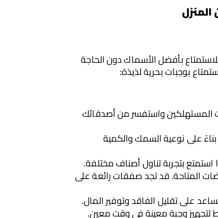
المنزل
بعد أن عرفنا على طريقة تحديد أسعار السمك اليوم في الشارقة إذا كنتم تبحثون عن طريقة مريحة وآمنة للاستمتاع بأفضل الأسماك دون الحاجة 
تمتاع بوجبات بحرية لذيذة:
اختيار متجر موثوق: تأكد من اختيار متجر موثوق ومعروف بجودة منتجاته وخدمته. ابحث عن تقييمات المستهلكين واستفسر من أصدقائك 
تحديد ميزانيتك: حدد ميزانيتك المخصصة لشراء السمك والمأكولات البحرية. يمكن أن تختلف الأسعار بناءً على نوعية السمك والكمية 
ا استمتع بتجربة تناول أصناف مختلفة.
متابعة العروض والتخفيضات: تحقق من المتاجر الإلكترونية بشكل منتظم لمعرفة العروض والتخفيضات المتاحة. قد تجد صفقات رائعة على 
ساعد على تقليل الفاقد وتوفير المال.
طط لتجهيز وجبة معينة في وقت معين.