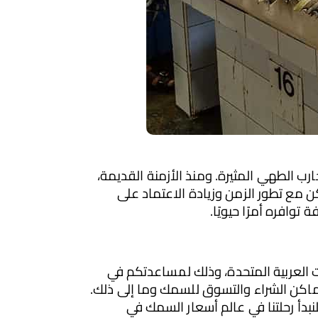
السمك يحتل مكانة مهمة في ثقافة وتراث الإمارات، حيث يُعتبر جزءًا لا يتجزأ من تنوع الأطعمة المحلية وتجارب الطهي المثيرة. ومنذ الأزمنة القديمة، 
كان السمك يشكل مصدرًا غنيًا بالبروتين والعناصر الغذائية الهامة للسكان على شواطئ الخليج العربي. ولكن مع تطور الزمن وزيادة الاعتماد على 
افره أمرًا حيويًا.
في هذا المقال، سنقوم بتسليط الضوء على أحدث أسعار السمك اليوم في الشارقة، إحدى مناطق الإمارات العربية المتحدة، وذلك لمساعدتكم في 
فهم ما يجري في سوق السمك هناك. سنستكشف مجموعة متنوعة من المواضيع المثيرة بما في ذلك أماكن الشراء والتسوق للسمك وما إلى ذلك. 
إذا كنتم من عشاق هذا النوع الشهير من الأطعمة أو تبحثون عن معلومات مفصلة حول أسعاره اليوم، فلنبدأ رحلتنا في عالم أسعار السمك في 