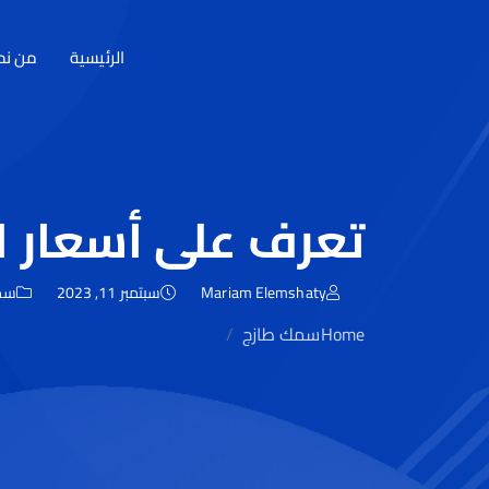
الرئيسية
من نح
تعرف على أسعار ا
Mariam Elemshaty
سبتمبر 11, 2023
سم
Home
سمك طازج