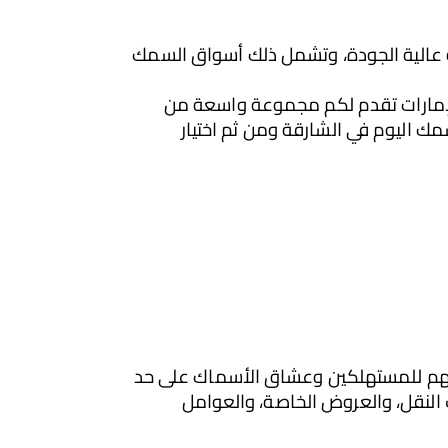
بالإضافة إلى فيش آب ، هناك العديد من المتاجر الأخرى المشهورة في الإمارات التي توفر منتجات سمكية عالية الجودة، وتشمل ذلك أسواق السمك 
باختصار، إذا كنتم من عشاق السمك وتبحثون عن تجربة تسوق مريحة وموثوقة، فإن متاجر الأسماك في الإمارات تقدم لكم مجموعة واسعة من 
الخيارات للحصول على السمك الطازج بأفضل الأسعار، يمكنكم تصفح هذه المتاجر والتعرف على أسعار السمك اليوم في الشارقة ومن ثم اختيار 
إن متابعة وفهم أحدث أسعار السمك في الشارقة ، وكذلك معرفة أسعار السمك اليوم في الشارقة أمر مهم للمستهلكين وعشاق الأسماك على حد 
سواء. تتأثر أسعار السمك بعدة عوامل، منها المعروض والطلب، وظروف الصيد، والأحوال الجوية، وتكاليف النقل، والعروض الخاصة، والعوامل 